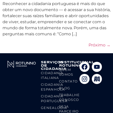
Reconhecer a cidadania portuguesa é mais do que
obter um novo documento — é acessar a sua história,
fortalecer suas raízes familiares e abrir oportunidades
de viver, estudar, empreender e se conectar com o
mundo de forma totalmente nova. Porém, uma das
perguntas mais comuns é: “Como […]
Próximo
→
SERVIÇOS
INSTITUCIONAL
DE
ROTUNNO
CIDADANIA
QUEM
CIDADANIA
SOMOS
ITALIANA
CONTATO
CIDADANIA
BLOG
ESPANHOLA
TRABALHE
CIDADANIA
CONOSCO
PORTUGUESA
SEJA
GENEALOGIA
PARCEIRO