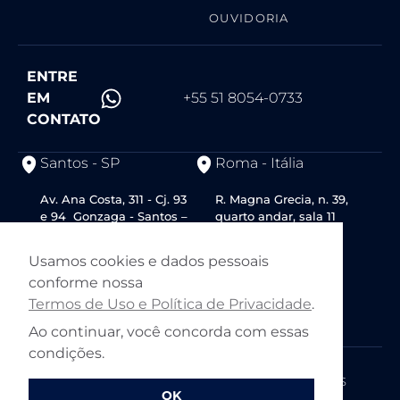
OUVIDORIA
ENTRE
EM
+55 51 8054-0733
CONTATO
Santos - SP
Roma - Itália
Av. Ana Costa, 311 - Cj. 93
R. Magna Grecia, n. 39,
e 94 Gonzaga - Santos –
quarto andar, sala 11
SP
CEP 00183
CEP 11060-001
Usamos cookies e dados pessoais
conforme nossa
Termos de Uso e Política de Privacidade
.
Ao continuar, você concorda com essas
condições.
© ROTUNNO 2026
TERMOS DE USO
POLÍTICA DE PRIVACIDADE E COOKIES
OK