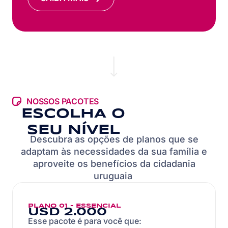
NOSSOS PACOTES
ESCOLHA O
SEU NÍVEL
Descubra as opções de planos que se
adaptam às necessidades da sua família e
aproveite os benefícios da cidadania
uruguaia
PLANO 01 - ESSENCIAL
USD 2.000
Esse pacote é para você que:
É nômade digital ou trabalha remoto