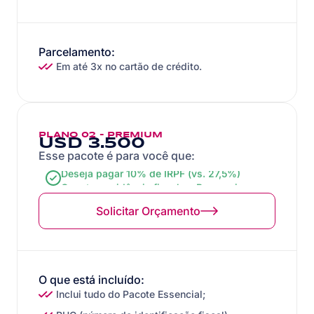
Parcelamento:
Em até 3x no cartão de crédito.
PLANO 02 - PREMIUM
USD 3.500
Esse pacote é para você que:
Deseja pagar 10% de IRPF (vs. 27,5%)
Quer ter residência fiscal no Paraguai
Quer ter renda estrangeira 100% isenta
Quer abrir contas bancárias locais
Solicitar Orçamento
Busca otimização fiscal pessoal
O que está incluído:
Inclui tudo do Pacote Essencial;