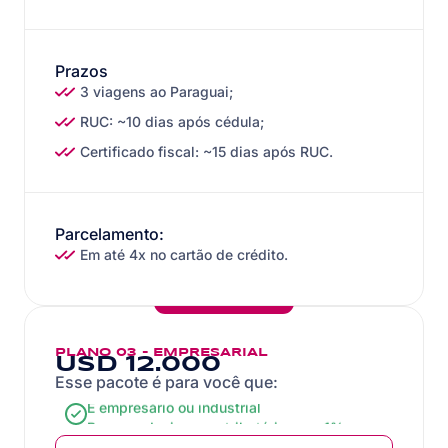
Prazos
3 viagens ao Paraguai;
RUC: ~10 dias após cédula;
Certificado fiscal: ~15 dias após RUC.
Parcelamento:
Em até 4x no cartão de crédito.
MAIS VENDIDO
PLANO 03 - EMPRESARIAL
USD 12.000
Esse pacote é para você que:
É empresário ou industrial
Busca reduzir carga tributária para 1%
Importa insumos ou maquinário