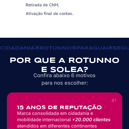
Retirada de CNH;
Ativação final de contas.
CIDADANIA
ROTUNNO
PARAGUAI
SEG
POR QUE A ROTUNNO
E SOLEA?
Confira abaixo 6 motivos
para nos escolher:
#1
15 ANOS DE REPUTAÇÃO
Marca consolidada em cidadania e
mobilidade internacional
+20.000 clientes
atendidos em diferentes continentes