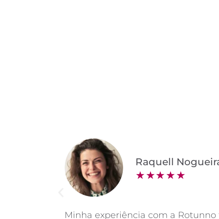
O QU
Raquell Nogueir
★
★
★
★
★
Minha experiência com a Rotunno fo