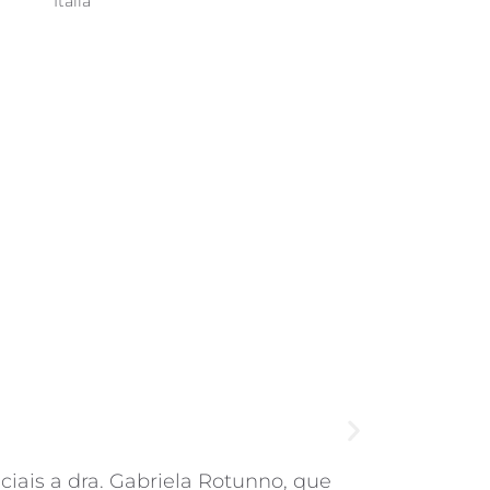
Itália
ENTES
iais a dra. Gabriela Rotunno, que
Não há 