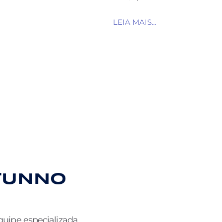
Gustavo
LEIA MAIS...
TUNNO
quipe especializada