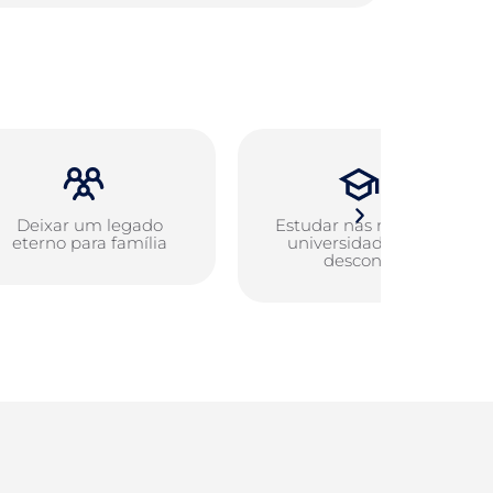
Deixar um legado
Estudar nas melhores
eterno para família
universidades com
descontos