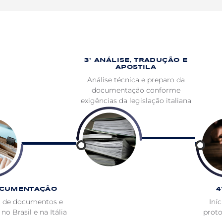
3° ANÁLISE, TRADUÇÃO E
APOSTILA
Análise técnica e preparo da
documentação conforme
exigências da legislação italiana
OCUMENTAÇÃO
4
 de documentos e
Iní
no Brasil e na Itália
prot