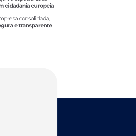
m cidadania europeia
mpresa consolidada,
egura e transparente