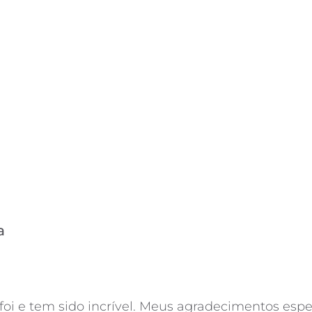
E DIZEM NOSSOS CLI
a
i e tem sido incrível. Meus agradecimentos espec