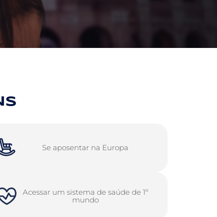
NS
Se aposentar na Europa
Acessar um sistema de saúde de 1º
mundo