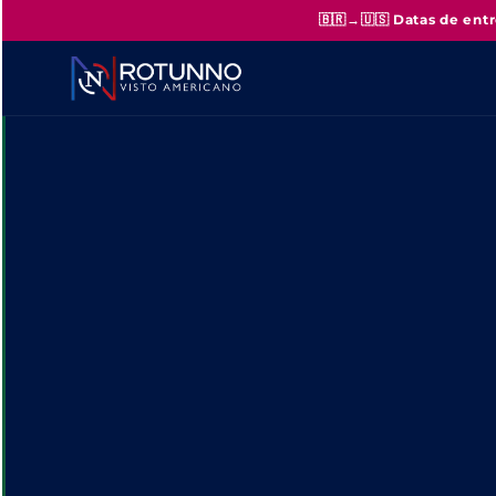
🇧🇷→🇺🇸
Datas de entr