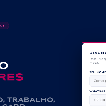
NOS
DIAGN
Descubra qu
O
minuto
SEU NOM
RES
WHATSAPP
O, TRABALHO,