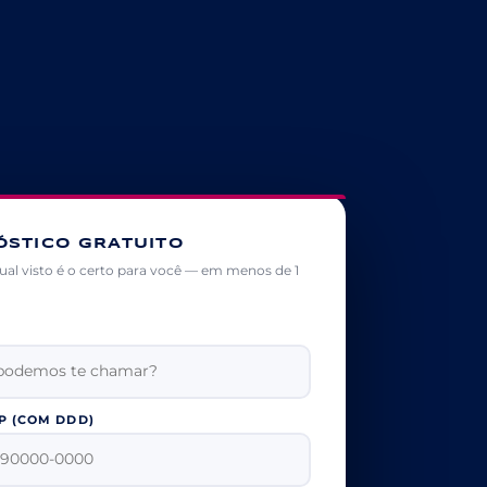
ÓSTICO GRATUITO
al visto é o certo para você — em menos de 1
E
 (COM DDD)