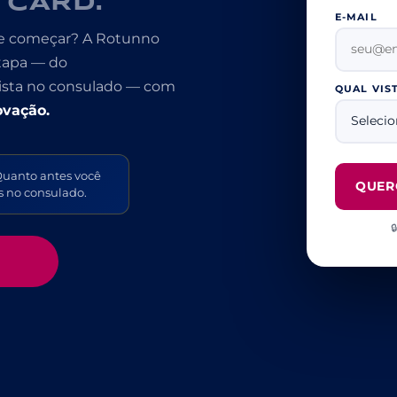
 CARD.
E-MAIL
nde começar? A Rotunno
etapa — do
ista no consulado — com
QUAL VIS
ovação.
uanto antes você
QUER
s no consulado.
