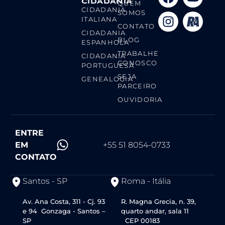
CIDADANIA
QUEM
CIDADANIA
SOMOS
ITALIANA
CONTATO
CIDADANIA
BLOG
ESPANHOLA
TRABALHE
CIDADANIA
CONOSCO
PORTUGUESA
SEJA
GENEALOGIA
PARCEIRO
OUVIDORIA
ENTRE
EM
+55 51 8054-0733
CONTATO
Santos - SP
Roma - Itália
Av. Ana Costa, 311 - Cj. 93
R. Magna Grecia, n. 39,
e 94 Gonzaga - Santos –
quarto andar, sala 11
SP
CEP 00183