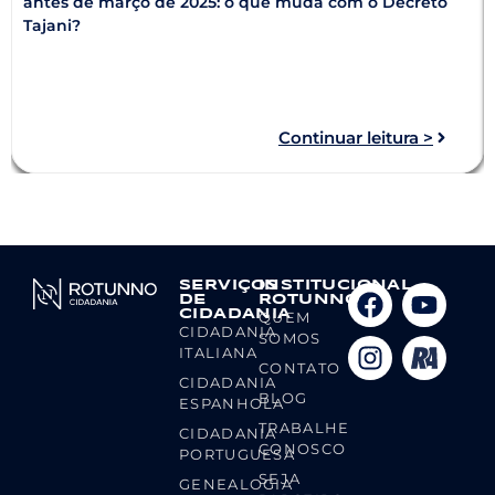
antes de março de 2025: o que muda com o Decreto
Tajani?
Continuar leitura >
SERVIÇOS
INSTITUCIONAL
DE
ROTUNNO
CIDADANIA
QUEM
CIDADANIA
SOMOS
ITALIANA
CONTATO
CIDADANIA
BLOG
ESPANHOLA
TRABALHE
CIDADANIA
CONOSCO
PORTUGUESA
SEJA
GENEALOGIA