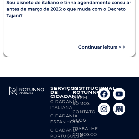
Sou bisneto de italiano e tinha agendamento consular
antes de março de 2025: o que muda com o Decreto
Tajani?
Continuar leitura >
SERVIÇOS
INSTITUCIONAL
DE
ROTUNNO
CIDADANIA
QUEM
CIDADANIA
SOMOS
ITALIANA
CONTATO
CIDADANIA
BLOG
ESPANHOLA
TRABALHE
CIDADANIA
CONOSCO
PORTUGUESA