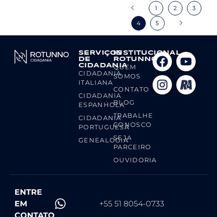
1
2
3
4
5
SERVIÇOS
INSTITUCIONAL
DE
ROTUNNO
CIDADANIA
QUEM
CIDADANIA
SOMOS
ITALIANA
CONTATO
CIDADANIA
BLOG
ESPANHOLA
TRABALHE
CIDADANIA
CONOSCO
PORTUGUESA
SEJA
GENEALOGIA
PARCEIRO
OUVIDORIA
ENTRE
EM
+55 51 8054-0733
CONTATO