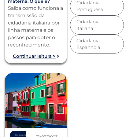
materna: O que é?
Cidadania
Saiba como funciona a
Portuguesa
transmissão da
Cidadania
cidadania italiana por
Italiana
linha materna e os
passos para obter o
Cidadania
reconhecimento.
Espanhola
Continuar leitura >
Cidadania
31/07/2023