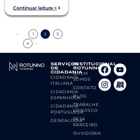
Continuar leitura >
‹
1
2
3
4
›
SERVIÇOS
INSTITUCIONAL
DE
ROTUNNO
CIDADANIA
QUEM
CIDADANIA
SOMOS
ITALIANA
CONTATO
CIDADANIA
BLOG
ESPANHOLA
TRABALHE
CIDADANIA
CONOSCO
PORTUGUESA
SEJA
GENEALOGIA
PARCEIRO
OUVIDORIA